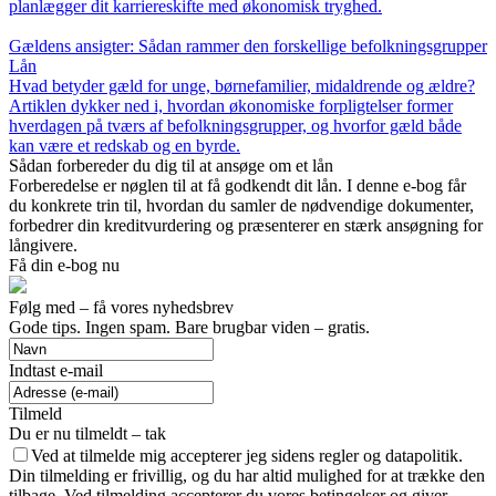
planlægger dit karriereskifte med økonomisk tryghed.
Gældens ansigter: Sådan rammer den forskellige befolkningsgrupper
Lån
Hvad betyder gæld for unge, børnefamilier, midaldrende og ældre?
Artiklen dykker ned i, hvordan økonomiske forpligtelser former
hverdagen på tværs af befolkningsgrupper, og hvorfor gæld både
kan være et redskab og en byrde.
Sådan forbereder du dig til at ansøge om et lån
Forberedelse er nøglen til at få godkendt dit lån. I denne e-bog får
du konkrete trin til, hvordan du samler de nødvendige dokumenter,
forbedrer din kreditvurdering og præsenterer en stærk ansøgning for
långivere.
Få din e-bog nu
Følg med – få vores nyhedsbrev
Gode tips. Ingen spam. Bare brugbar viden – gratis.
Indtast e-mail
Tilmeld
Du er nu tilmeldt – tak
Ved at tilmelde mig accepterer jeg sidens regler og datapolitik.
Din tilmelding er frivillig, og du har altid mulighed for at trække den
tilbage. Ved tilmelding accepterer du vores betingelser og giver