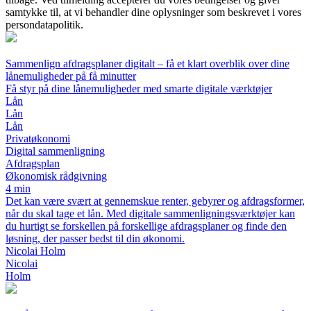
samtykke til, at vi behandler dine oplysninger som beskrevet i vores
persondatapolitik.
Sammenlign afdragsplaner digitalt – få et klart overblik over dine
lånemuligheder på få minutter
Få styr på dine lånemuligheder med smarte digitale værktøjer
Lån
Lån
Lån
Privatøkonomi
Digital sammenligning
Afdragsplan
Økonomisk rådgivning
4 min
Det kan være svært at gennemskue renter, gebyrer og afdragsformer,
når du skal tage et lån. Med digitale sammenligningsværktøjer kan
du hurtigt se forskellen på forskellige afdragsplaner og finde den
løsning, der passer bedst til din økonomi.
Nicolai Holm
Nicolai
Holm