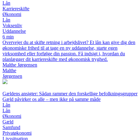
Lån
Karriereskifte
Økonomi
Lån
Voksenliv
Uddannelse
6 min
Overvejer du at skifte retning i arbejdslivet? Et lån kan give dig den
økonomiske frihed til at tage en ny uddannelse, starte egen
virksomhed eller forfølge din passion. Få indsigt i, hvordan du
planlægger dit karriereskifte med økonomisk tryghed.
Malthe Jørgensen
Malthe
Jørgensen
Gældens ansigter: Sådan rammer den forskellige befolkningsgrupper
Gæld påvirker os alle – men ikke på samme måde
Lån
Lån
Økonomi
Gæld
Samfund
Privatøkonomi
Livssituation