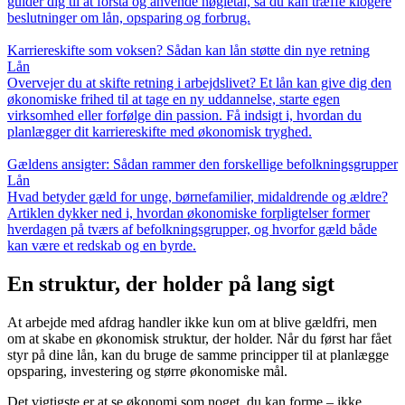
guider dig til at forstå og anvende nøgletal, så du kan træffe klogere
beslutninger om lån, opsparing og forbrug.
Karriereskifte som voksen? Sådan kan lån støtte din nye retning
Lån
Overvejer du at skifte retning i arbejdslivet? Et lån kan give dig den
økonomiske frihed til at tage en ny uddannelse, starte egen
virksomhed eller forfølge din passion. Få indsigt i, hvordan du
planlægger dit karriereskifte med økonomisk tryghed.
Gældens ansigter: Sådan rammer den forskellige befolkningsgrupper
Lån
Hvad betyder gæld for unge, børnefamilier, midaldrende og ældre?
Artiklen dykker ned i, hvordan økonomiske forpligtelser former
hverdagen på tværs af befolkningsgrupper, og hvorfor gæld både
kan være et redskab og en byrde.
En struktur, der holder på lang sigt
At arbejde med afdrag handler ikke kun om at blive gældfri, men
om at skabe en økonomisk struktur, der holder. Når du først har fået
styr på dine lån, kan du bruge de samme principper til at planlægge
opsparing, investering og større økonomiske mål.
Det vigtigste er at se økonomi som noget, du kan forme – ikke