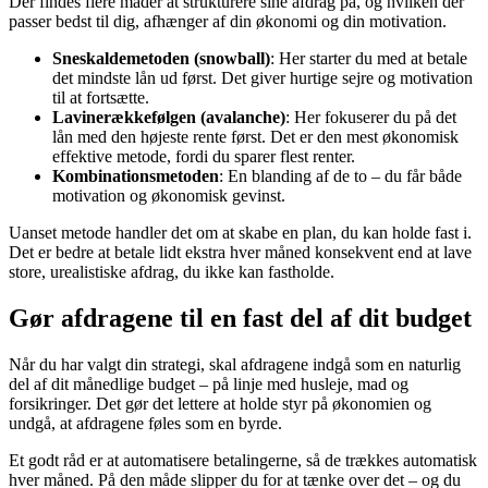
Der findes flere måder at strukturere sine afdrag på, og hvilken der
passer bedst til dig, afhænger af din økonomi og din motivation.
Sneskaldemetoden (snowball)
: Her starter du med at betale
det mindste lån ud først. Det giver hurtige sejre og motivation
til at fortsætte.
Lavinerækkefølgen (avalanche)
: Her fokuserer du på det
lån med den højeste rente først. Det er den mest økonomisk
effektive metode, fordi du sparer flest renter.
Kombinationsmetoden
: En blanding af de to – du får både
motivation og økonomisk gevinst.
Uanset metode handler det om at skabe en plan, du kan holde fast i.
Det er bedre at betale lidt ekstra hver måned konsekvent end at lave
store, urealistiske afdrag, du ikke kan fastholde.
Gør afdragene til en fast del af dit budget
Når du har valgt din strategi, skal afdragene indgå som en naturlig
del af dit månedlige budget – på linje med husleje, mad og
forsikringer. Det gør det lettere at holde styr på økonomien og
undgå, at afdragene føles som en byrde.
Et godt råd er at automatisere betalingerne, så de trækkes automatisk
hver måned. På den måde slipper du for at tænke over det – og du