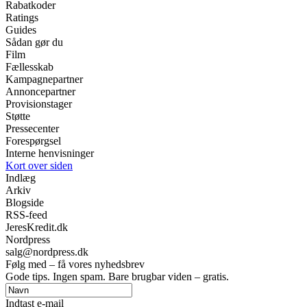
Rabatkoder
Ratings
Guides
Sådan gør du
Film
Fællesskab
Kampagnepartner
Annoncepartner
Provisionstager
Støtte
Pressecenter
Forespørgsel
Interne henvisninger
Kort over siden
Indlæg
Arkiv
Blogside
RSS-feed
JeresKredit.dk
Nordpress
salg@nordpress.dk
Følg med – få vores nyhedsbrev
Gode tips. Ingen spam. Bare brugbar viden – gratis.
Indtast e-mail