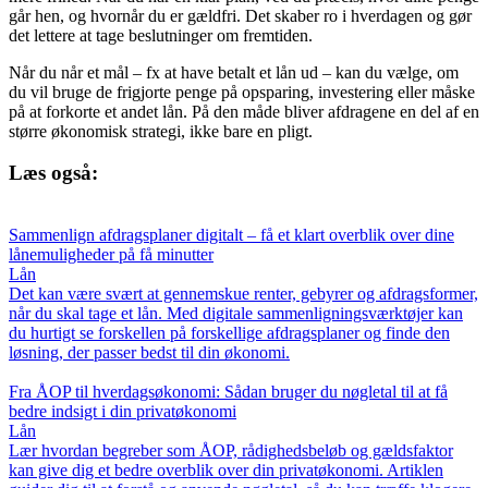
går hen, og hvornår du er gældfri. Det skaber ro i hverdagen og gør
det lettere at tage beslutninger om fremtiden.
Når du når et mål – fx at have betalt et lån ud – kan du vælge, om
du vil bruge de frigjorte penge på opsparing, investering eller måske
på at forkorte et andet lån. På den måde bliver afdragene en del af en
større økonomisk strategi, ikke bare en pligt.
Læs også:
Sammenlign afdragsplaner digitalt – få et klart overblik over dine
lånemuligheder på få minutter
Lån
Det kan være svært at gennemskue renter, gebyrer og afdragsformer,
når du skal tage et lån. Med digitale sammenligningsværktøjer kan
du hurtigt se forskellen på forskellige afdragsplaner og finde den
løsning, der passer bedst til din økonomi.
Fra ÅOP til hverdagsøkonomi: Sådan bruger du nøgletal til at få
bedre indsigt i din privatøkonomi
Lån
Lær hvordan begreber som ÅOP, rådighedsbeløb og gældsfaktor
kan give dig et bedre overblik over din privatøkonomi. Artiklen