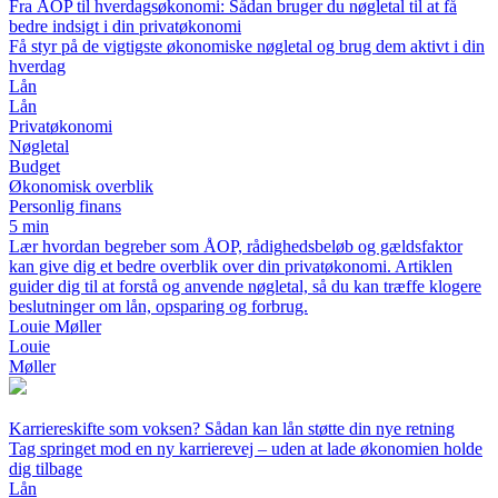
Fra ÅOP til hverdagsøkonomi: Sådan bruger du nøgletal til at få
bedre indsigt i din privatøkonomi
Få styr på de vigtigste økonomiske nøgletal og brug dem aktivt i din
hverdag
Lån
Lån
Privatøkonomi
Nøgletal
Budget
Økonomisk overblik
Personlig finans
5 min
Lær hvordan begreber som ÅOP, rådighedsbeløb og gældsfaktor
kan give dig et bedre overblik over din privatøkonomi. Artiklen
guider dig til at forstå og anvende nøgletal, så du kan træffe klogere
beslutninger om lån, opsparing og forbrug.
Louie Møller
Louie
Møller
Karriereskifte som voksen? Sådan kan lån støtte din nye retning
Tag springet mod en ny karrierevej – uden at lade økonomien holde
dig tilbage
Lån