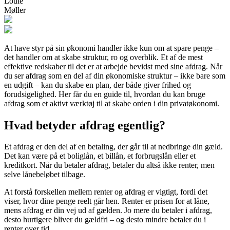
Louie
Møller
At have styr på sin økonomi handler ikke kun om at spare penge –
det handler om at skabe struktur, ro og overblik. Et af de mest
effektive redskaber til det er at arbejde bevidst med sine afdrag. Når
du ser afdrag som en del af din økonomiske struktur – ikke bare som
en udgift – kan du skabe en plan, der både giver frihed og
forudsigelighed. Her får du en guide til, hvordan du kan bruge
afdrag som et aktivt værktøj til at skabe orden i din privatøkonomi.
Hvad betyder afdrag egentlig?
Et afdrag er den del af en betaling, der går til at nedbringe din gæld.
Det kan være på et boliglån, et billån, et forbrugslån eller et
kreditkort. Når du betaler afdrag, betaler du altså ikke renter, men
selve lånebeløbet tilbage.
At forstå forskellen mellem renter og afdrag er vigtigt, fordi det
viser, hvor dine penge reelt går hen. Renter er prisen for at låne,
mens afdrag er din vej ud af gælden. Jo mere du betaler i afdrag,
desto hurtigere bliver du gældfri – og desto mindre betaler du i
renter over tid.