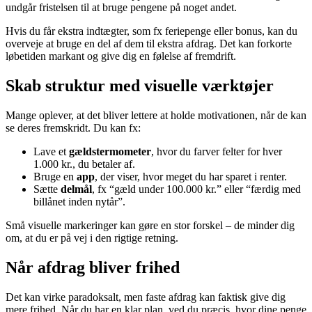
undgår fristelsen til at bruge pengene på noget andet.
Hvis du får ekstra indtægter, som fx feriepenge eller bonus, kan du
overveje at bruge en del af dem til ekstra afdrag. Det kan forkorte
løbetiden markant og give dig en følelse af fremdrift.
Skab struktur med visuelle værktøjer
Mange oplever, at det bliver lettere at holde motivationen, når de kan
se deres fremskridt. Du kan fx:
Lave et
gældstermometer
, hvor du farver felter for hver
1.000 kr., du betaler af.
Bruge en
app
, der viser, hvor meget du har sparet i renter.
Sætte
delmål
, fx “gæld under 100.000 kr.” eller “færdig med
billånet inden nytår”.
Små visuelle markeringer kan gøre en stor forskel – de minder dig
om, at du er på vej i den rigtige retning.
Når afdrag bliver frihed
Det kan virke paradoksalt, men faste afdrag kan faktisk give dig
mere frihed. Når du har en klar plan, ved du præcis, hvor dine penge