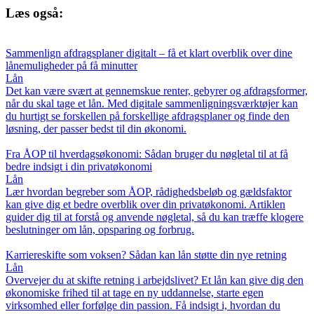
Læs også:
Sammenlign afdragsplaner digitalt – få et klart overblik over dine
lånemuligheder på få minutter
Lån
Det kan være svært at gennemskue renter, gebyrer og afdragsformer,
når du skal tage et lån. Med digitale sammenligningsværktøjer kan
du hurtigt se forskellen på forskellige afdragsplaner og finde den
løsning, der passer bedst til din økonomi.
Fra ÅOP til hverdagsøkonomi: Sådan bruger du nøgletal til at få
bedre indsigt i din privatøkonomi
Lån
Lær hvordan begreber som ÅOP, rådighedsbeløb og gældsfaktor
kan give dig et bedre overblik over din privatøkonomi. Artiklen
guider dig til at forstå og anvende nøgletal, så du kan træffe klogere
beslutninger om lån, opsparing og forbrug.
Karriereskifte som voksen? Sådan kan lån støtte din nye retning
Lån
Overvejer du at skifte retning i arbejdslivet? Et lån kan give dig den
økonomiske frihed til at tage en ny uddannelse, starte egen
virksomhed eller forfølge din passion. Få indsigt i, hvordan du