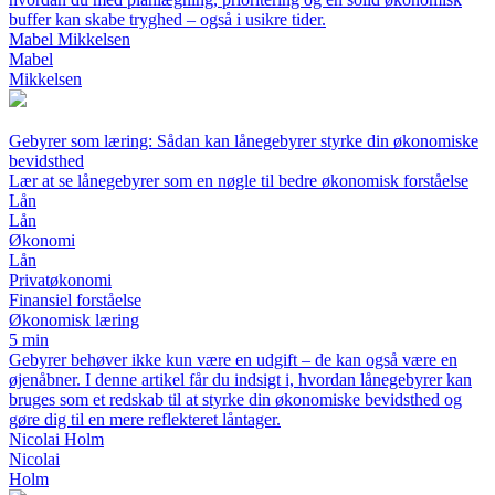
buffer kan skabe tryghed – også i usikre tider.
Mabel Mikkelsen
Mabel
Mikkelsen
Gebyrer som læring: Sådan kan lånegebyrer styrke din økonomiske
bevidsthed
Lær at se lånegebyrer som en nøgle til bedre økonomisk forståelse
Lån
Lån
Økonomi
Lån
Privatøkonomi
Finansiel forståelse
Økonomisk læring
5 min
Gebyrer behøver ikke kun være en udgift – de kan også være en
øjenåbner. I denne artikel får du indsigt i, hvordan lånegebyrer kan
bruges som et redskab til at styrke din økonomiske bevidsthed og
gøre dig til en mere reflekteret låntager.
Nicolai Holm
Nicolai
Holm