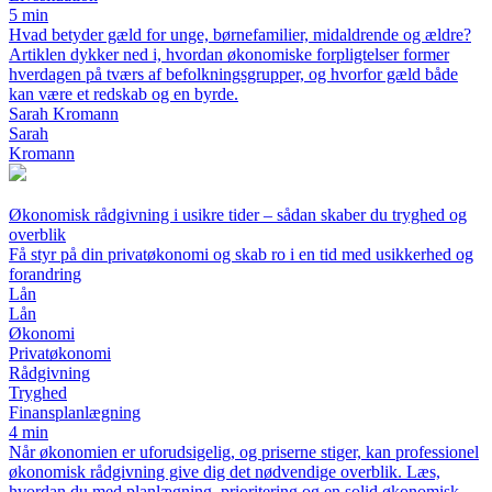
5 min
Hvad betyder gæld for unge, børnefamilier, midaldrende og ældre?
Artiklen dykker ned i, hvordan økonomiske forpligtelser former
hverdagen på tværs af befolkningsgrupper, og hvorfor gæld både
kan være et redskab og en byrde.
Sarah Kromann
Sarah
Kromann
Økonomisk rådgivning i usikre tider – sådan skaber du tryghed og
overblik
Få styr på din privatøkonomi og skab ro i en tid med usikkerhed og
forandring
Lån
Lån
Økonomi
Privatøkonomi
Rådgivning
Tryghed
Finansplanlægning
4 min
Når økonomien er uforudsigelig, og priserne stiger, kan professionel
økonomisk rådgivning give dig det nødvendige overblik. Læs,
hvordan du med planlægning, prioritering og en solid økonomisk