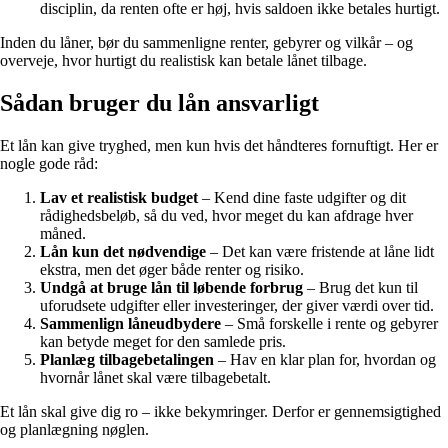
disciplin, da renten ofte er høj, hvis saldoen ikke betales hurtigt.
Inden du låner, bør du sammenligne renter, gebyrer og vilkår – og
overveje, hvor hurtigt du realistisk kan betale lånet tilbage.
Sådan bruger du lån ansvarligt
Et lån kan give tryghed, men kun hvis det håndteres fornuftigt. Her er
nogle gode råd:
Lav et realistisk budget
– Kend dine faste udgifter og dit
rådighedsbeløb, så du ved, hvor meget du kan afdrage hver
måned.
Lån kun det nødvendige
– Det kan være fristende at låne lidt
ekstra, men det øger både renter og risiko.
Undgå at bruge lån til løbende forbrug
– Brug det kun til
uforudsete udgifter eller investeringer, der giver værdi over tid.
Sammenlign låneudbydere
– Små forskelle i rente og gebyrer
kan betyde meget for den samlede pris.
Planlæg tilbagebetalingen
– Hav en klar plan for, hvordan og
hvornår lånet skal være tilbagebetalt.
Et lån skal give dig ro – ikke bekymringer. Derfor er gennemsigtighed
og planlægning nøglen.