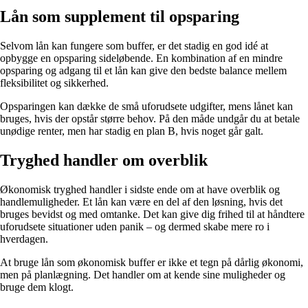
Lån som supplement til opsparing
Selvom lån kan fungere som buffer, er det stadig en god idé at
opbygge en opsparing sideløbende. En kombination af en mindre
opsparing og adgang til et lån kan give den bedste balance mellem
fleksibilitet og sikkerhed.
Opsparingen kan dække de små uforudsete udgifter, mens lånet kan
bruges, hvis der opstår større behov. På den måde undgår du at betale
unødige renter, men har stadig en plan B, hvis noget går galt.
Tryghed handler om overblik
Økonomisk tryghed handler i sidste ende om at have overblik og
handlemuligheder. Et lån kan være en del af den løsning, hvis det
bruges bevidst og med omtanke. Det kan give dig frihed til at håndtere
uforudsete situationer uden panik – og dermed skabe mere ro i
hverdagen.
At bruge lån som økonomisk buffer er ikke et tegn på dårlig økonomi,
men på planlægning. Det handler om at kende sine muligheder og
bruge dem klogt.