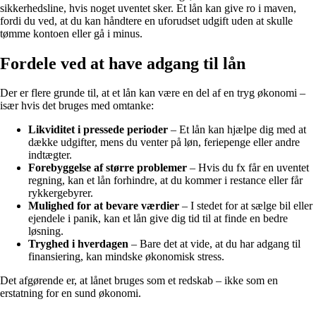
sikkerhedsline, hvis noget uventet sker. Et lån kan give ro i maven,
fordi du ved, at du kan håndtere en uforudset udgift uden at skulle
tømme kontoen eller gå i minus.
Fordele ved at have adgang til lån
Der er flere grunde til, at et lån kan være en del af en tryg økonomi –
især hvis det bruges med omtanke:
Likviditet i pressede perioder
– Et lån kan hjælpe dig med at
dække udgifter, mens du venter på løn, feriepenge eller andre
indtægter.
Forebyggelse af større problemer
– Hvis du fx får en uventet
regning, kan et lån forhindre, at du kommer i restance eller får
rykkergebyrer.
Mulighed for at bevare værdier
– I stedet for at sælge bil eller
ejendele i panik, kan et lån give dig tid til at finde en bedre
løsning.
Tryghed i hverdagen
– Bare det at vide, at du har adgang til
finansiering, kan mindske økonomisk stress.
Det afgørende er, at lånet bruges som et redskab – ikke som en
erstatning for en sund økonomi.