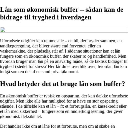
Lån som økonomisk buffer – sådan kan de
bidrage til tryghed i hverdagen
Uforudsete udgifter kan ramme alle – en bil, der bryder sammen, en
tandlægeregning, der bliver større end forventet, eller en
vaskemaskine, der pludselig står af. I sådanne situationer kan et lån
fungere som en økonomisk buffer, der skaber ro og handlefrihed. Men
hvordan bruger man lån på en ansvarlig måde, så de faktisk bidrager til
tryghed i stedet for stress? Her får du et overblik over, hvordan lån kan
indgå som en del af en sund privatøkonomi.
Hvad betyder det at bruge lån som buffer?
En økonomisk buffer er typisk en opsparing, der kan dække uforudsete
udgifter. Men ikke alle har mulighed for at have en stor opsparing
stående. I de tilfælde kan et lån – fx et forbrugslån, en kassekredit eller
et lån med sikkerhed – fungere som en midlertidig løsning, der giver
økonomisk fleksibilitet.
Det handler ikke om at låne for at forbruge, men om at skabe en