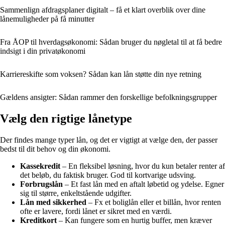
Sammenlign afdragsplaner digitalt – få et klart overblik over dine
lånemuligheder på få minutter
Fra ÅOP til hverdagsøkonomi: Sådan bruger du nøgletal til at få bedre
indsigt i din privatøkonomi
Karriereskifte som voksen? Sådan kan lån støtte din nye retning
Gældens ansigter: Sådan rammer den forskellige befolkningsgrupper
Vælg den rigtige lånetype
Der findes mange typer lån, og det er vigtigt at vælge den, der passer
bedst til dit behov og din økonomi.
Kassekredit
– En fleksibel løsning, hvor du kun betaler renter af
det beløb, du faktisk bruger. God til kortvarige udsving.
Forbrugslån
– Et fast lån med en aftalt løbetid og ydelse. Egner
sig til større, enkeltstående udgifter.
Lån med sikkerhed
– Fx et boliglån eller et billån, hvor renten
ofte er lavere, fordi lånet er sikret med en værdi.
Kreditkort
– Kan fungere som en hurtig buffer, men kræver